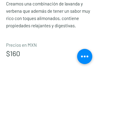
Creamos una combinación de lavanda y
verbena que además de tener un sabor muy
rico con toques alimonados, contiene
propiedades relajantes y digestivas.
Precios en MXN
$160
Course length
Duration
Más Detalles
Suscríbete a nuestra newsletter
para obtener un 10% de descuento