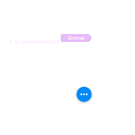
Suscríbete a nuestra newsletter
para obtener un 10% de descuento
Unirse
HORARIOS DE LA GRANJA
VERANO: miércoles a domingo de 10:00 a
5:00pm
NORMAL: viernes a domingo de 10:00am
a 5:00pm
Enlaces útiles
Tienda