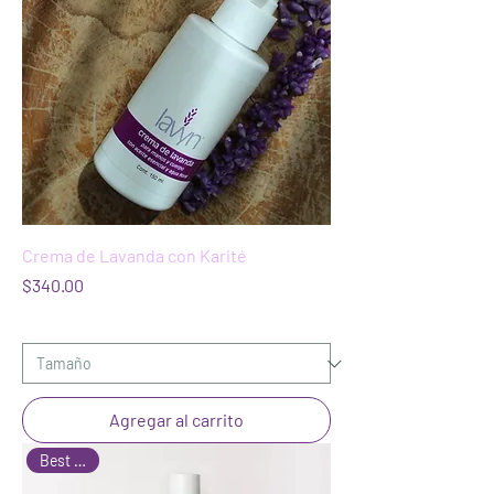
Crema de Lavanda con Karité
Precio
$340.00
Agregar al carrito
Best Seller