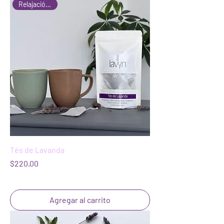
Relajación Total
Tés de Lavanda
Precio
$220.00
Agregar al carrito