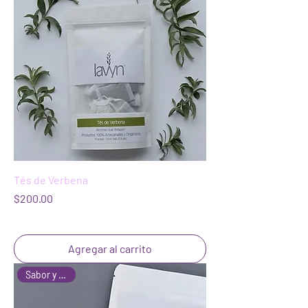
Tés de Verbena
Precio
$200.00
Agregar al carrito
Sabor y Aroma