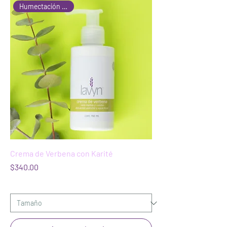
Humectación y Aroma
Crema de Verbena con Karité
Precio
$340.00