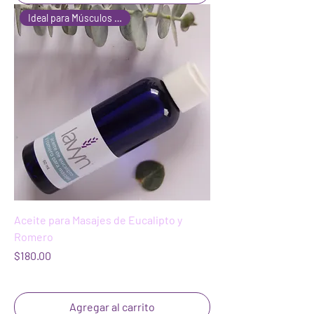
Ideal para Músculos y Memoria
Aceite para Masajes de Eucalipto y
Romero
Precio
$180.00
Agregar al carrito