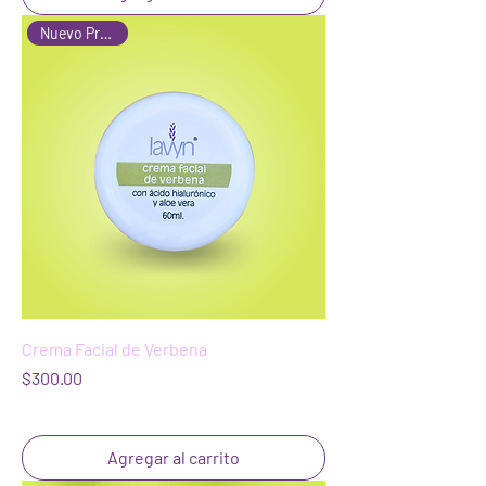
Nuevo Producto
Crema Facial de Verbena
Precio
$300.00
Agregar al carrito