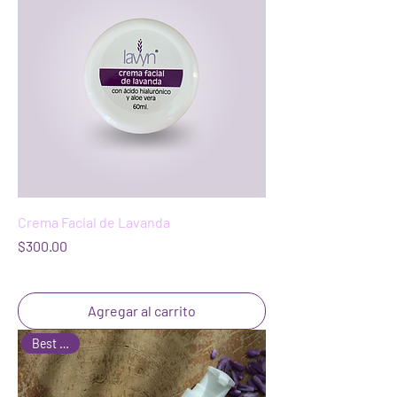
Crema Facial de Lavanda
Precio
$300.00
Agregar al carrito
Best Seller