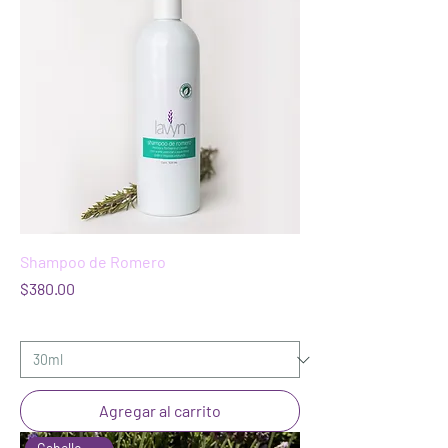
Shampoo de Romero
Precio
$380.00
Agregar al carrito