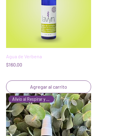
Agua de Verbena
Precio
$160.00
Agregar al carrito
Alivio al Respirar y Repelente