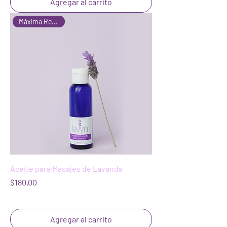
Agregar al carrito
Máxima Relajación
Aceite para Masajes de Lavanda
Precio
$180.00
Agregar al carrito