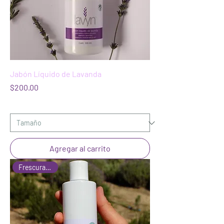
Jabón Líquido de Lavanda
Precio
$200.00
Agregar al carrito
Frescura Cítrica