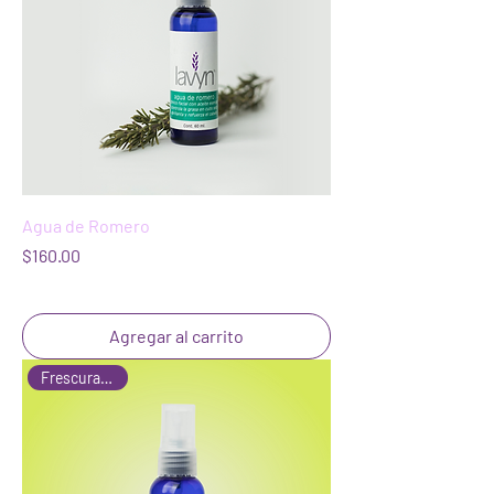
Agua de Romero
Precio
$160.00
Agregar al carrito
Frescura Cítrica