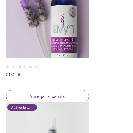
Agua de Lavanda
Precio
$160.00
Agregar al carrito
Activa la Memoria