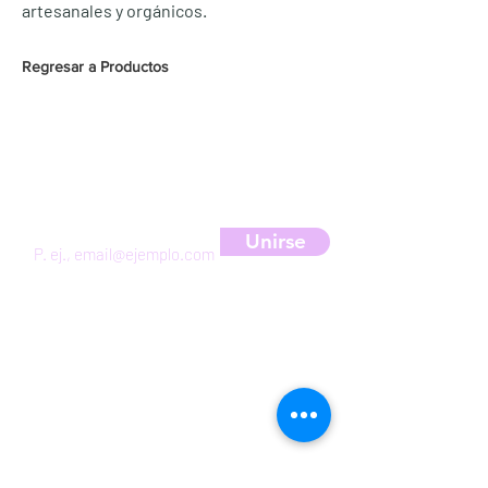
artesanales y orgánicos.
Regresar a Productos
Suscríbete a nuestra newsletter
para obtener un 10% de descuento
Unirse
HORARIOS DE LA GRANJA
VERANO: todos los días de 10:00am a
5:00pm
NORMAL: viernes a domingo de 10:00am