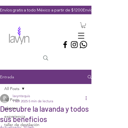
Envíos gratis a todo México a partir de $1200
Entrada
All Posts
lavyntequis
All Posts
1 abr 2025
5 min de lectura
Descubre la lavanda y todos
plantas
experiencia
sus beneficios
taller de destilación
Actualizado:
10 feb