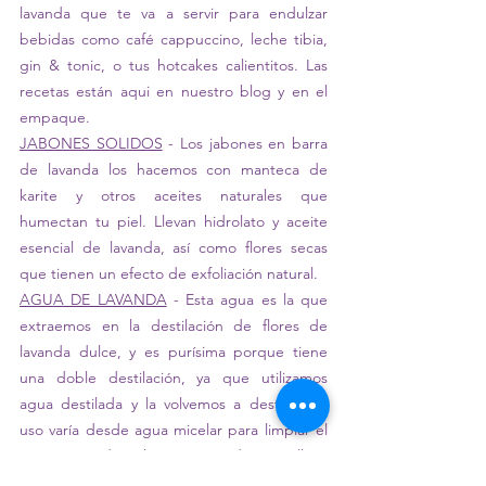
lavanda que te va a servir para endulzar 
bebidas como café cappuccino, leche tibia, 
gin & tonic, o tus hotcakes calientitos. Las 
recetas están aqui en nuestro blog y en el 
empaque.
JABONES SOLIDOS
 - Los jabones en barra 
de lavanda los hacemos con manteca de 
karite y otros aceites naturales que 
humectan tu piel. Llevan hidrolato y aceite 
esencial de lavanda, así como flores secas 
que tienen un efecto de exfoliación natural.
AGUA DE LAVANDA
 - Esta agua es la que 
extraemos en la destilación de flores de 
lavanda dulce, y es purísima porque tiene 
una doble destilación, ya que utilizamos 
agua destilada y la volvemos a destilar. Su 
uso varía desde agua micelar para limpiar el 
cutis ya sea de polvo y grasa o de maquillaje, 
para aplicarla en la piel muy expuesta al sol, 