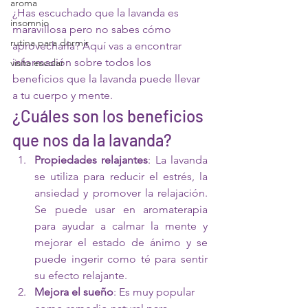
aroma
¿Has escuchado que la lavanda es 
insomnio
maravillosa pero no sabes cómo 
rutina para dormir
aprovecharla? Aquí vas a encontrar 
información sobre todos los 
visita escolar
beneficios que la lavanda puede llevar 
a tu cuerpo y mente.
¿Cuáles son los beneficios 
que nos da la lavanda?
Propiedades relajantes
: La lavanda 
se utiliza para reducir el estrés, la 
ansiedad y promover la relajación. 
Se puede usar en aromaterapia 
para ayudar a calmar la mente y 
mejorar el estado de ánimo y se 
puede ingerir como té para sentir 
su efecto relajante.
Mejora el sueño
: Es muy popular 