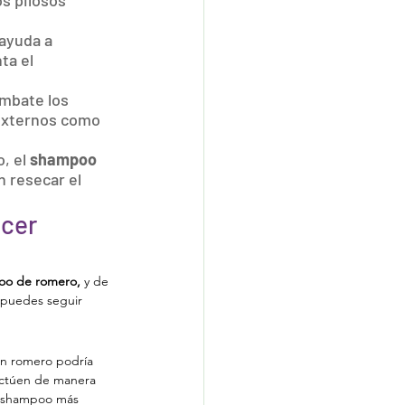
s pilosos 
 ayuda a 
ta el 
ombate los 
 externos como 
, el 
shampoo 
n resecar el 
cer 
o de romero, 
y de 
 puedes seguir 
on romero podría 
 actúen de manera 
 shampoo más 