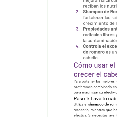
mejoran la circu
reciban los nutr
Shampoo de Rome
fortalecer las ra
crecimiento de 
Propiedades ant
radicales libres
la contaminación
Controla el exce
de romero
 es un
cabello.
Cómo usar el 
crecer el cab
Para obtener los mejores 
preferencia combinarlo c
para maximizar su efectivi
Paso 1: Lava tu ca
Utiliza el 
shampoo de rom
resecarlo, mientras que h
efectiva. Si necesitas lava