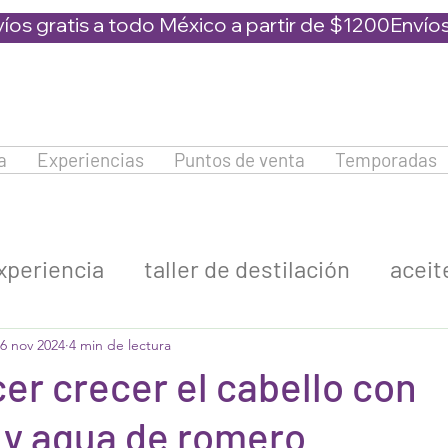
a
Experiencias
Puntos de venta
Temporadas
xperiencia
taller de destilación
aceit
venta de plantas
shampoos naturale
6 nov 2024
4 min de lectura
r crecer el cabello con
y agua de romero
lavanda dulce
lavanda x intermedia