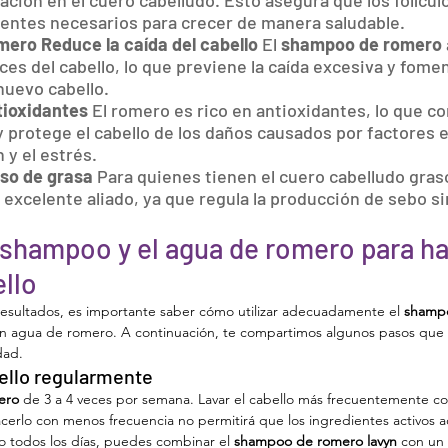
lación en el cuero cabelludo. Esto asegura que los folículo
ientes necesarios para crecer de manera saludable.
ro Reduce la caída del cabello 
El 
shampoo de romero
íces del cabello, lo que previene la caída excesiva y fomen
nuevo cabello.
ioxidantes 
El romero es rico en antioxidantes, lo que c
 y protege el cabello de los daños causados por factores
 y el estrés.
so de grasa 
Para quienes tienen el cuero cabelludo graso
 excelente aliado, ya que regula la producción de sebo si
shampoo y el agua de romero para ha
ello
resultados, es importante saber cómo utilizar adecuadamente el 
shampo
on agua de romero. A continuación, te compartimos algunos pasos que
dad.
bello regularmente
ero
 de 3 a 4 veces por semana. Lavar el cabello más frecuentemente c
acerlo con menos frecuencia no permitirá que los ingredientes activos
rlo todos los días, puedes combinar el 
shampoo de romero lavyn
 con un