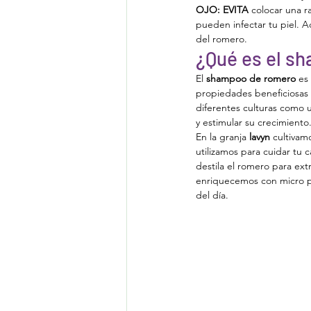
OJO: EVITA
 colocar una 
pueden infectar tu piel. 
del romero.
¿Qué es el s
El 
shampoo de romero
 es
propiedades beneficiosas p
diferentes culturas como u
y estimular su crecimiento
En la granja
 lavyn
 cultivam
utilizamos para cuidar tu c
destila el romero para ext
enriquecemos con micro par
del día.