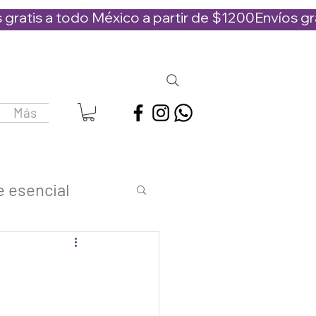
Más
e esencial
s
agua floral