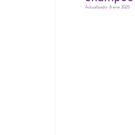
Actualizado:
8 ene 2025
destilación de lavand
medicina natural
o
visita escolar