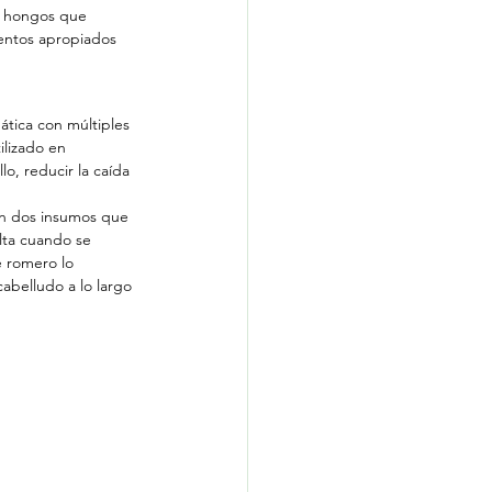
r hongos que 
mentos apropiados 
tica con múltiples 
ilizado en 
o, reducir la caída 
ón dos insumos que 
ulta cuando se 
e romero lo 
abelludo a lo largo 