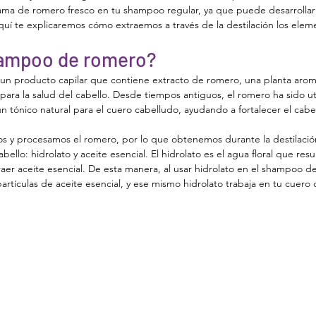
rama de romero fresco en tu shampoo regular, ya que puede desarrolla
Aquí te explicaremos cómo extraemos a través de la destilación los ele
hampoo de romero?
 un producto capilar que contiene extracto de romero, una planta aromá
ara la salud del cabello. Desde tiempos antiguos, el romero ha sido ut
n tónico natural para el cuero cabelludo, ayudando a fortalecer el cabell
.
os y procesamos el romero, por lo que obtenemos durante la destilaci
abello: hidrolato y aceite esencial. El hidrolato es el agua floral que res
raer aceite esencial. De esta manera, al usar hidrolato en el shampoo d
tículas de aceite esencial, y ese mismo hidrolato trabaja en tu cuero c