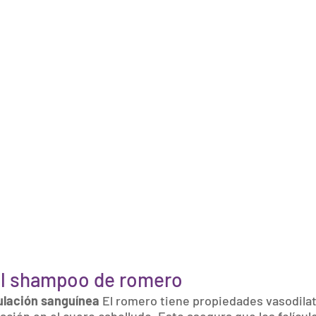
el shampoo de romero
ulación sanguínea 
El romero tiene propiedades vasodila