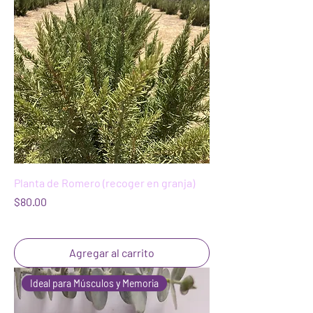
Planta de Romero (recoger en granja)
Precio
$80.00
Agregar al carrito
Ideal para Músculos y Memoria