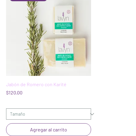
Jabón de Romero con Karité
Precio
$120.00
Agregar al carrito