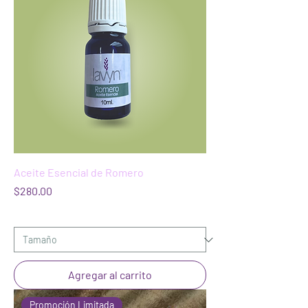
Aceite Esencial de Romero
Precio
$280.00
Agregar al carrito
Promoción Limitada