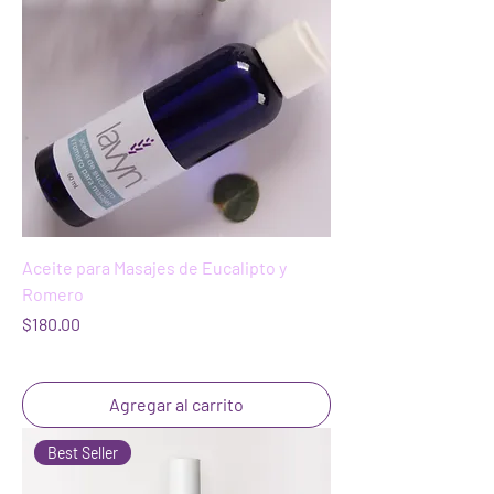
Aceite para Masajes de Eucalipto y
Romero
Precio
$180.00
Agregar al carrito
Best Seller