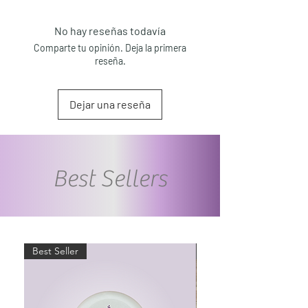
No hay reseñas todavía
Comparte tu opinión. Deja la primera
reseña.
Dejar una reseña
Best Sellers
Best Seller
Best Seller