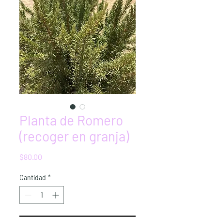
Planta de Romero
(recoger en granja)
Precio
$80.00
Cantidad
*