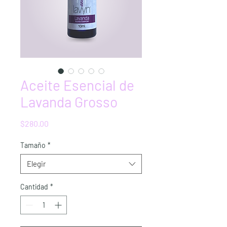
Aceite Esencial de
Lavanda Grosso
Precio
$280.00
Tamaño
*
Elegir
Cantidad
*