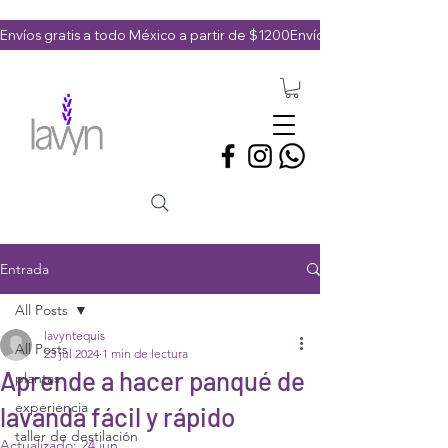
Envíos gratis a todo México a partir de $1200
Entrada
All Posts
lavyntequis
All Posts
23 jul 2024
1 min de lectura
Aprende a hacer panqué de
plantas
experiencia
lavanda fácil y rápido
taller de destilación
Actualizado:
24 jun