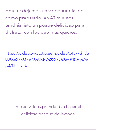
Aquí te dejamos un video tutorial de 
como prepararlo, en 40 minutos 
tendrás listo un postre delicioso para 
disfrutar con los que más quieres. 
https://video.wixstatic.com/video/a4c77d_cb
9966e27c614b46b9bb7a222e752ef0/1080p/m
p4/file.mp4
En este video aprenderás a hacer el 
delicioso panque de lavanda