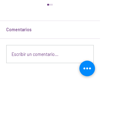
Comentarios
Cómo cuidar tus plantas
Verbena, la plan
Escribir un comentario...
de lavanda
una 'fiesta'
Suscríbete a nuestra newsletter
para obtener un 10% de descuento
Unirse