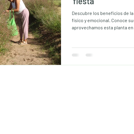
'fiesta'
Descubre los beneficios de la
a
shampoo de lavanda
relajación
físico y emocional. Conoce s
aprovechamos esta planta en 
naturales y talleres vivenciale
lfato
aroma
insomnio
rutina para
Enlaces útiles
Información
Tienda
Visítanos