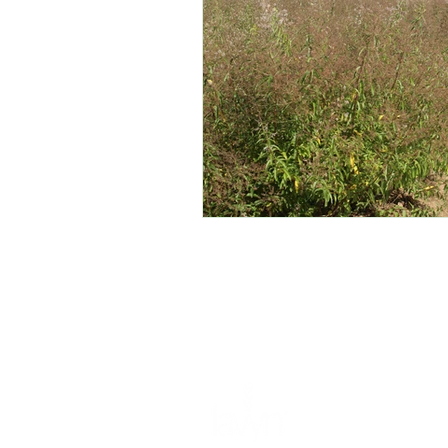
destilación de lavand
medicina natural
o
visita escolar