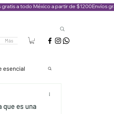
Más
e esencial
s
agua floral
a que es una