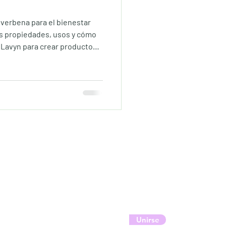
 verbena para el bienestar
estrés
us propiedades, usos y cómo
Lavyn para crear productos
s.
 dormir
Suscríbete a nuestra newsletter
para obtener un 10% de descuento
Unirse