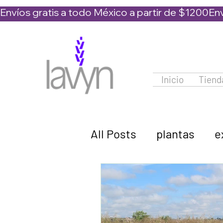
Envíos gratis a todo México a partir de $1200
Inicio
Tiend
All Posts
plantas
e
lavanda
cuidados
hidrolato de lavanda