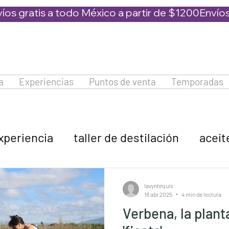
a
Experiencias
Puntos de venta
Temporadas
xperiencia
taller de destilación
aceit
venta de plantas
shampoos naturale
lavyntequis
18 abr 2025
4 min de lectura
Verbena, la plant
lavanda dulce
lavanda x intermedia