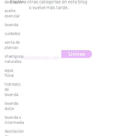
Explora otras categorías en este blog
destilación
o vuelve más tarde.
aceite
esencial
lavanda
cuidados
Suscríbete a nuestra newsletter
para obtener un 10% de descuento
venta de
plantas
Unirse
shampoos
naturales
agua
floral
hidrolato
de
lavanda
HORARIOS DE LA GRANJA
lavanda
VERANO: todos los días de 10:00am a
dulce
5:00pm
lavanda x
NORMAL: viernes a domingo de 10:00am
intermedia
a 5:00pm
destilación