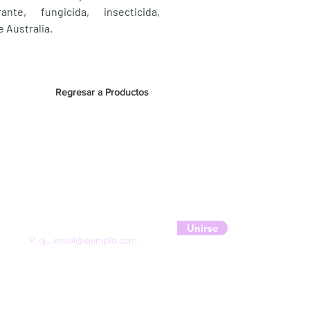
ante, fungicida, insecticida,
 Australia.
Regresar a Productos
Suscríbete a nuestra newsletter
para obtener un 10% de descuento
Unirse