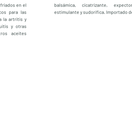
friados en el
balsámica, cicatrizante, expector
cos para las
estimulante y sudorífica. Importado de
la artritis y
itis y otras
tros aceites
Enlaces útiles
Información
Tienda
Visítanos
Experiencias
Preguntas frecuentes
Quienes somos
Ubicación
Blog
Contacto
Tarjeta de regalo
Devoluciones
Aviso de privacidad