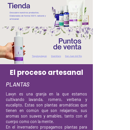
Descubre nuestros productos.
Elaborados de forma 100% natural y
artesanal
Tequisquiapan
Querétaro
San Juan del Río
El proceso artesanal
PLANTAS
Lavyn es una granja en la que estamos
cultivando lavanda, romero, verbena y
eucalipto. Estas son plantas aromáticas que
tienen en común que son relajantes, sus
aromas son suaves y amables, tanto con el
cuerpo como con la mente.
En el invernadero propagamos plantas para